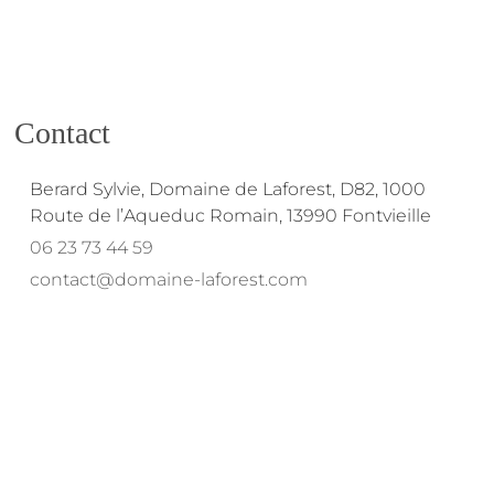
Contact
Berard Sylvie, Domaine de Laforest, D82, 1000
Route de l’Aqueduc Romain, 13990 Fontvieille
06 23 73 44 59
contact@domaine-laforest.com
fab fa-instagram
fab fa-facebook