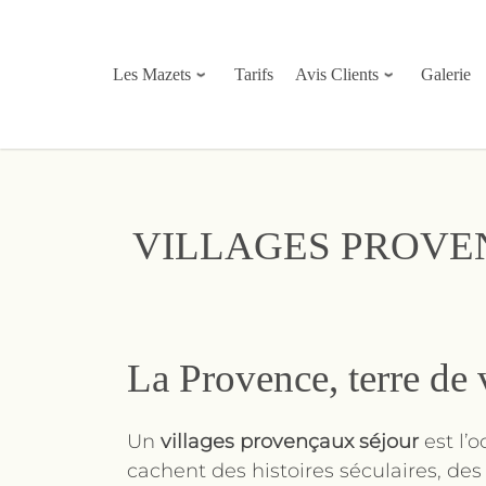
Aller
au
contenu
Les Mazets
Tarifs
Avis Clients
Galerie
VILLAGES PROVE
La Provence, terre de 
Un
villages provençaux séjour
est l’
cachent des histoires séculaires, des