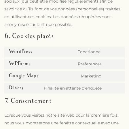
sociaux (qui peut être modifiée régulièrement) afin de
savoir ce qu’ils font de vos données (personnelles) traitées
en utilisant ces cookies. Les données récupérées sont
anonymisées autant que possible.
6. Cookies placés
WordPress
Fonctionnel
Consent t
WPForms
Preferences
Consent t
Google Maps
Marketing
Consent t
Divers
Finalité en attente d’enquête
Consent to
7. Consentement
Lorsque vous visitez notre site web pour la première fois,
nous vous montrerons une fenêtre contextuelle avec une