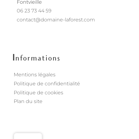
Fontvieille
06 23 73 44 59
contact@domaine-laforest.com
fab fa-instagram
fab fa-facebook
Informations
Mentions légales
Politique de confidentialité
Politique de cookies
Plan du site