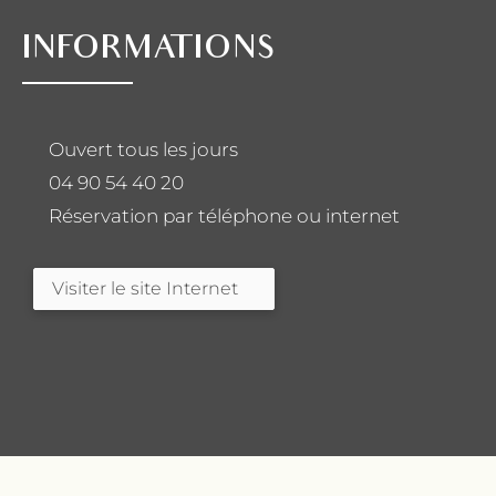
INFORMATIONS
Ouvert tous les jours
04 90 54 40 20
Réservation par téléphone ou internet
Visiter le site Internet
fab fa-facebook
fab fa-instagram